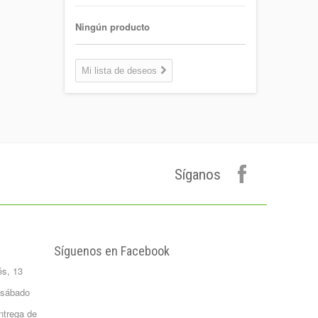
Garrafa 8l.
1,30 €
Ningún producto
Coca-cola Light
Lata 33cl
Mi lista de deseos
Lata 33cl
0,75 €
Plátano de
canarias 500 gr.
Formato 0,5
kgrs...
Síganos
1,50 €
Agua Mineral
Natural Bezoya 5
Litros
FORMATO:
Síguenos en Facebook
GARRAFA...
és, 13
2,65 €
Patata Monalisa 1
 sábado
Kilo
ntrega de
Formato 1 kgrs