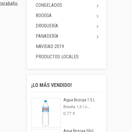
mpiabaño...
Mascarilla...
Lápiz Labia
CONGELADOS
BODEGA
DROGUERÍA
PANADERÍA
NAVIDAD 2019
PRODUCTOS LOCALES
¡LO MÁS VENDIDO!
Aigua Bezoya 1.5 L
Botella 1,5 l o...
0,77 €
Agua Bezoya 50cl.