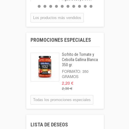
FORMATO:
BOTELLA...
0,55 €
Los productos más vendidos
Coca-cola Lata
33cl
PROMOCIONES ESPECIALES
Lata 33cl
1,00 €
Sofrito de Tomate y
Leche Coaliment
Cebolla Gallina Blanca
Semidesnatada
350 gr.
Botella 1l o...
FORMATO: 350
GRAMOS
1,02 €
2,20 €
2,30 €
Patata Kenebeck 1
Kilo
Todas los promociones especiales
Formato: 1 Kilo
1,95 €
Aigua Coaliment 8
LISTA DE DESEOS
L