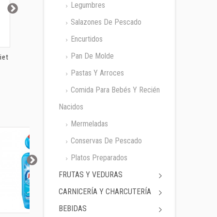
Legumbres
Salazones De Pescado
Encurtidos
Pan De Molde
iet
Macarrones
Tostadas de Arroz y...
Muesli co
Integrales...
Pastas Y Arroces
Comida Para Bebés Y Recién
Nacidos
Mermeladas
Conservas De Pescado
Platos Preparados
FRUTAS Y VEDURAS
CARNICERÍA Y CHARCUTERÍA
BEBIDAS