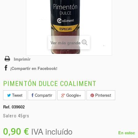
+
BEBIDAS
+
CONGELADOS
+
BODEGA
+
DROGUERÍA
Ver más grande
+
PANADERÍA
Imprimir
¡Compartir en Facebook!
PIMENTÓN DULCE COALIMENT
Tweet
Compartir
Google+
Pinterest
Ref.
039602
Salero 45grs
0,90 €
IVA incluído
En estoc