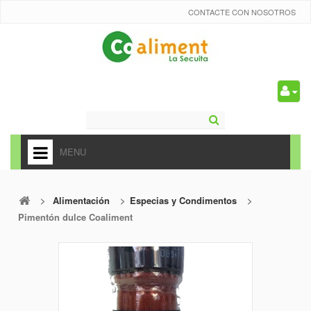
CONTACTE CON NOSOTROS
0
MENU
HOME
>
Alimentación
>
Especias y Condimentos
>
+
ALIMENTACIÓN
Pimentón dulce Coaliment
+
FRUTAS Y VEDURAS
+
REFRESCOS
+
CARNICERÍA Y CHARCUTERÍA