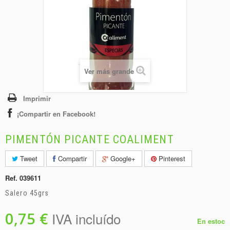
+
BEBIDAS
+
CONGELADOS
+
BODEGA
+
DROGUERÍA
Ver más grande
+
PANADERÍA
Imprimir
¡Compartir en Facebook!
PIMENTÓN PICANTE COALIMENT
Tweet
Compartir
Google+
Pinterest
Ref.
039611
Salero 45grs
0,75 €
IVA incluído
En estoc