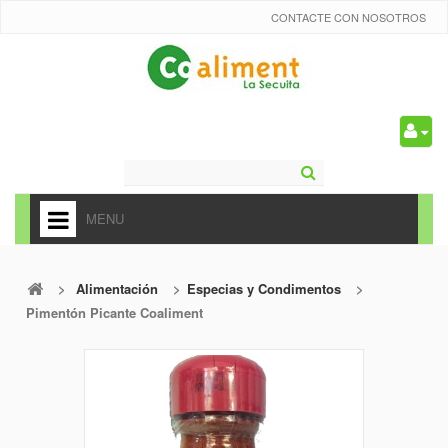
CONTACTE CON NOSOTROS
0
MENU
HOME
>
Alimentación
>
Especias y Condimentos
>
+
ALIMENTACIÓN
Pimentón Picante Coaliment
+
FRUTAS Y VEDURAS
+
REFRESCOS
+
CARNICERÍA Y CHARCUTERÍA