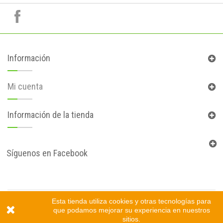
Información
Mi cuenta
Información de la tienda
Síguenos en Facebook
© 2017
Tienda online creada por Gprovincia™
Esta tienda utiliza cookies y otras tecnologías para
que podamos mejorar su experiencia en nuestros
sitios.