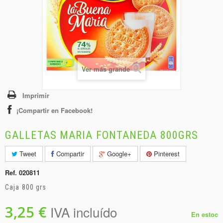
+
BEBIDAS
+
CONGELADOS
+
BODEGA
+
DROGUERÍA
Ver más grande
+
PANADERÍA
Imprimir
¡Compartir en Facebook!
GALLETAS MARIA FONTANEDA 800GRS
Tweet
Compartir
Google+
Pinterest
Ref.
020811
Caja 800 grs
3,25 €
IVA incluído
En estoc