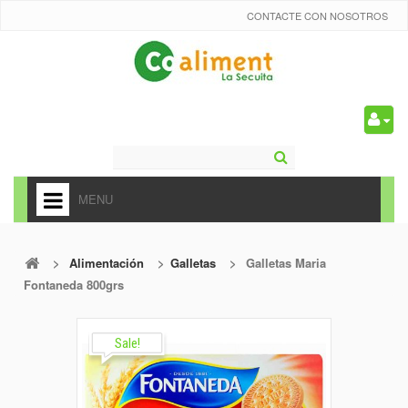
CONTACTE CON NOSOTROS
0
MENU
HOME
>
Alimentación
>
Galletas
>
Galletas Maria
+
ALIMENTACIÓN
Fontaneda 800grs
+
FRUTAS Y VEDURAS
+
Sale!
REFRESCOS
+
CARNICERÍA Y CHARCUTERÍA