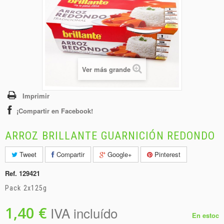
+
BEBIDAS
+
CONGELADOS
+
BODEGA
+
DROGUERÍA
Ver más grande
+
PANADERÍA
Imprimir
¡Compartir en Facebook!
ARROZ BRILLANTE GUARNICIÓN REDONDO
Tweet
Compartir
Google+
Pinterest
Ref.
129421
Pack 2x125g
1,40 €
IVA incluído
En estoc