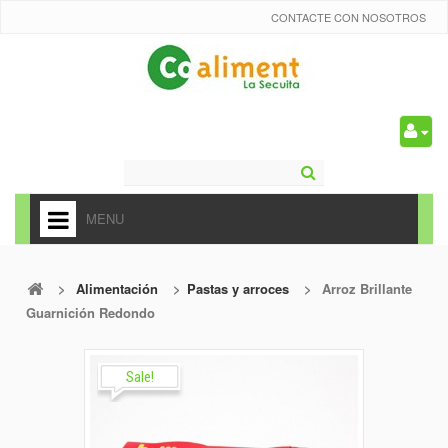
CONTACTE CON NOSOTROS
0
MENU
HOME
>
Alimentación
>
Pastas y arroces
>
Arroz Brillante
+
ALIMENTACIÓN
Guarnición Redondo
+
FRUTAS Y VEDURAS
+
Sale!
REFRESCOS
+
CARNICERÍA Y CHARCUTERÍA