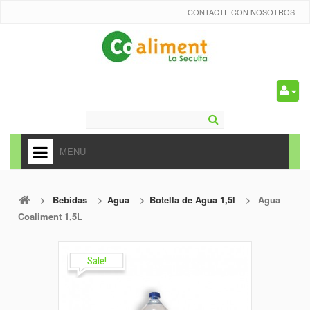
CONTACTE CON NOSOTROS
0
MENU
HOME
>
Bebidas
>
Agua
>
Botella de Agua 1,5l
>
Agua
+
ALIMENTACIÓN
Coaliment 1,5L
+
FRUTAS Y VEDURAS
+
Sale!
REFRESCOS
+
CARNICERÍA Y CHARCUTERÍA