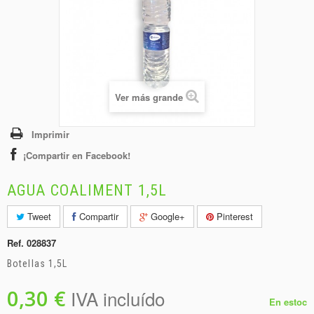
+
BEBIDAS
+
CONGELADOS
+
BODEGA
+
DROGUERÍA
Ver más grande
+
PANADERÍA
Imprimir
¡Compartir en Facebook!
AGUA COALIMENT 1,5L
Tweet
Compartir
Google+
Pinterest
Ref.
028837
Botellas 1,5L
0,30 €
IVA incluído
En estoc