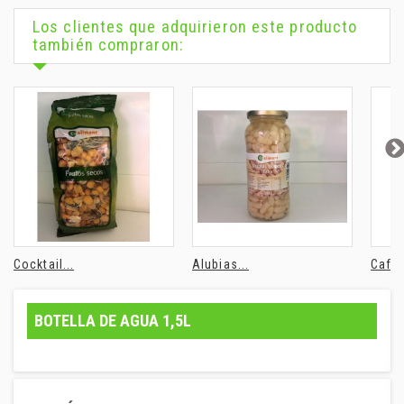
Los clientes que adquirieron este producto
también compraron:
Cocktail...
Alubias...
Café 
BOTELLA DE AGUA 1,5L