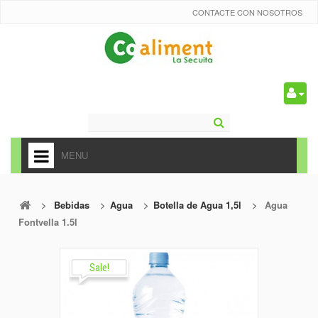
CONTACTE CON NOSOTROS
0
MENU
HOME
>
Bebidas
>
Agua
>
Botella de Agua 1,5l
>
Agua
+
ALIMENTACIÓN
Fontvella 1.5l
+
FRUTAS Y VEDURAS
+
Sale!
REFRESCOS
+
CARNICERÍA Y CHARCUTERÍA