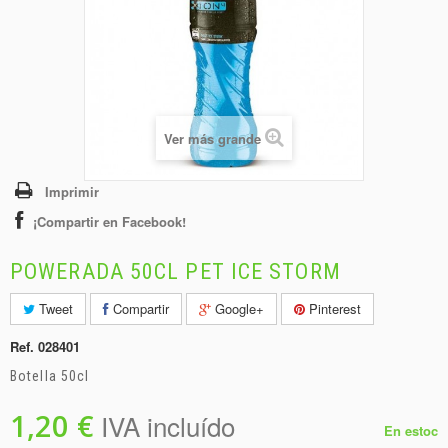
+
BEBIDAS
+
CONGELADOS
+
BODEGA
+
DROGUERÍA
Ver más grande
+
PANADERÍA
Imprimir
¡Compartir en Facebook!
POWERADA 50CL PET ICE STORM
Tweet
Compartir
Google+
Pinterest
Ref.
028401
Botella 50cl
1,20 €
IVA incluído
En estoc