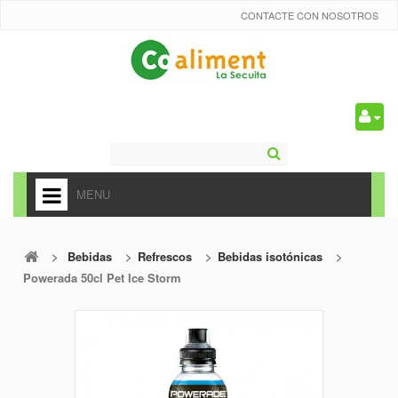
CONTACTE CON NOSOTROS
0
MENU
HOME
>
Bebidas
>
Refrescos
>
Bebidas isotónicas
>
+
ALIMENTACIÓN
Powerada 50cl Pet Ice Storm
+
FRUTAS Y VEDURAS
+
REFRESCOS
+
CARNICERÍA Y CHARCUTERÍA