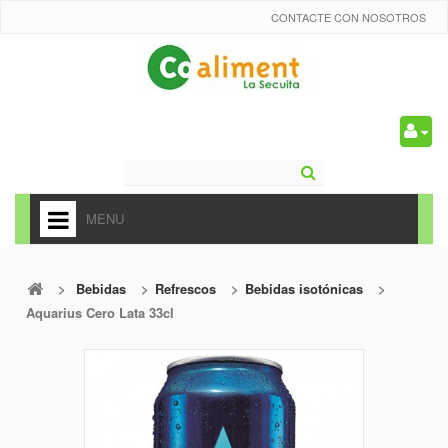
CONTACTE CON NOSOTROS
0
MENU
HOME
>
Bebidas
>
Refrescos
>
Bebidas isotónicas
>
+
ALIMENTACIÓN
Aquarius Cero Lata 33cl
+
FRUTAS Y VEDURAS
+
REFRESCOS
+
CARNICERÍA Y CHARCUTERÍA