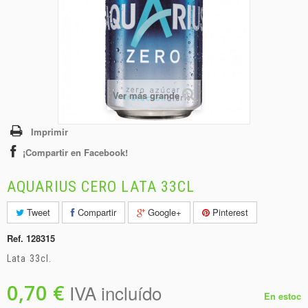
+
BEBIDAS
+
CONGELADOS
+
BODEGA
+
DROGUERÍA
Ver más grande
+
PANADERÍA
Imprimir
¡Compartir en Facebook!
AQUARIUS CERO LATA 33CL
Tweet
Compartir
Google+
Pinterest
Ref.
128315
Lata 33cl.
0,70 €
IVA incluído
En estoc