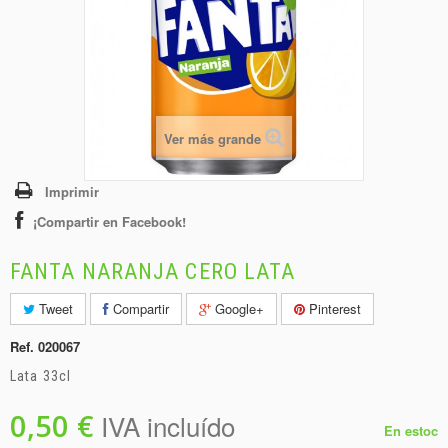
+
BEBIDAS
+
CONGELADOS
+
BODEGA
+
DROGUERÍA
Ver más grande
+
PANADERÍA
Imprimir
¡Compartir en Facebook!
FANTA NARANJA CERO LATA
Tweet
Compartir
Google+
Pinterest
Ref.
020067
Lata 33cl
0,50 €
IVA incluído
En estoc