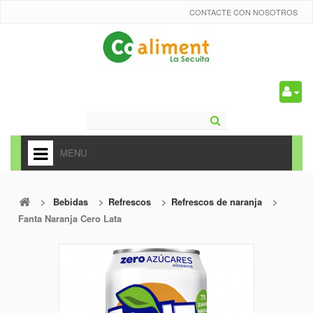
CONTACTE CON NOSOTROS
0
MENU
HOME
>
Bebidas
>
Refrescos
>
Refrescos de naranja
>
+
ALIMENTACIÓN
Fanta Naranja Cero Lata
+
FRUTAS Y VEDURAS
+
REFRESCOS
+
CARNICERÍA Y CHARCUTERÍA