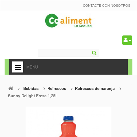
CONTACTE CON NOSOTROS
0
MENU
HOME
>
Bebidas
>
Refrescos
>
Refrescos de naranja
>
+
ALIMENTACIÓN
Sunny Delight Fresa 1,25l
+
FRUTAS Y VEDURAS
+
REFRESCOS
+
CARNICERÍA Y CHARCUTERÍA