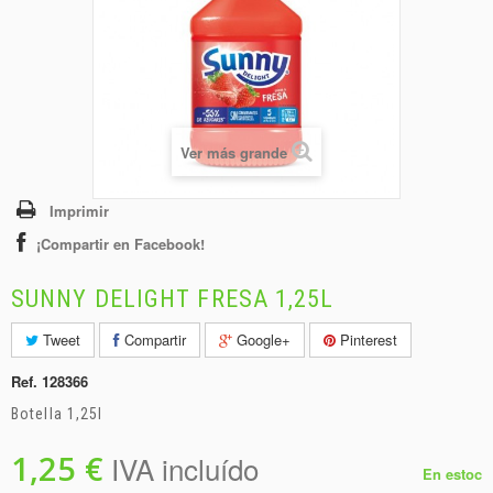
+
BEBIDAS
+
CONGELADOS
+
BODEGA
+
DROGUERÍA
Ver más grande
+
PANADERÍA
Imprimir
¡Compartir en Facebook!
SUNNY DELIGHT FRESA 1,25L
Tweet
Compartir
Google+
Pinterest
Ref.
128366
Botella 1,25l
1,25 €
IVA incluído
En estoc