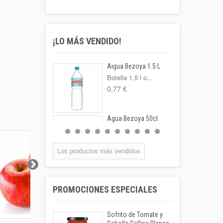
¡LO MÁS VENDIDO!
Aigua Bezoya 1.5 L
Botella 1,5 l o...
0,77 €
Agua Bezoya 50cl.
FORMATO:
BOTELLA...
0,55 €
Los productos más vendidos
Coca-cola Lata
33cl
PROMOCIONES ESPECIALES
Lata 33cl
1,00 €
Sofrito de Tomate y