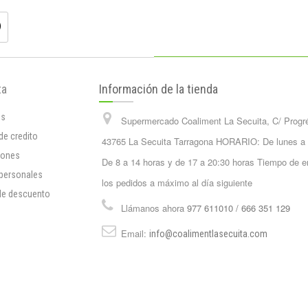
ta
Información de la tienda
os
Supermercado Coaliment La Secuita, C/ Progr
de credito
43765 La Secuita Tarragona HORARIO: De lunes a
iones
De 8 a 14 horas y de 17 a 20:30 horas Tiempo de e
 personales
los pedidos a máximo al día siguiente
de descuento
Llámanos ahora
977 611010 / 666 351 129
Email:
info@coalimentlasecuita.com