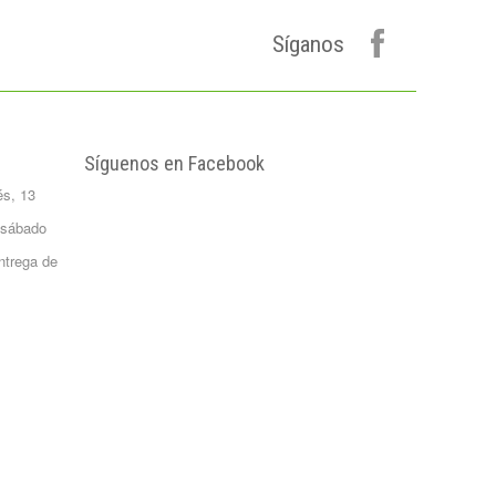
Formato 0,5
kgrs...
Síganos
1,50 €
Agua Mineral
Natural Bezoya 5
Litros
FORMATO:
Síguenos en Facebook
GARRAFA...
és, 13
2,65 €
Patata Monalisa 1
 sábado
Kilo
ntrega de
Formato 1 kgrs
1,02 €