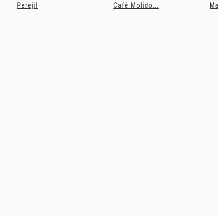
Perejil
Café Molido...
Ma