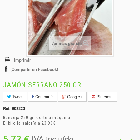
+
BEBIDAS
+
CONGELADOS
+
BODEGA
+
DROGUERÍA
Ver más grande
+
PANADERÍA
Imprimir
¡Compartir en Facebook!
JAMÓN SERRANO 250 GR.
Tweet
Compartir
Google+
Pinterest
Ref.
902223
Bandeja 250 gr. Corte a màquina.
El kilo le saldría a 23.90€
5,72 €
IVA incluído