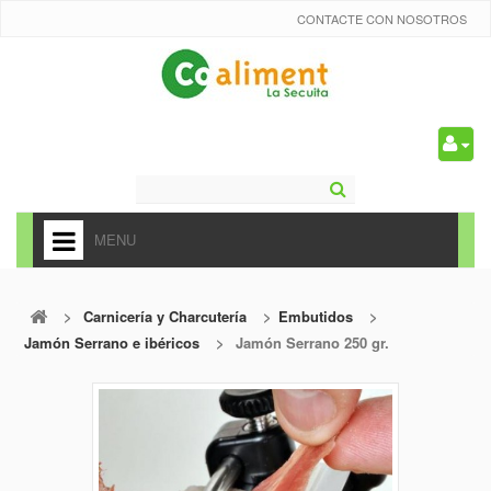
CONTACTE CON NOSOTROS
0
MENU
HOME
>
Carnicería y Charcutería
>
Embutidos
>
+
ALIMENTACIÓN
Jamón Serrano e ibéricos
>
Jamón Serrano 250 gr.
+
FRUTAS Y VEDURAS
+
REFRESCOS
+
CARNICERÍA Y CHARCUTERÍA