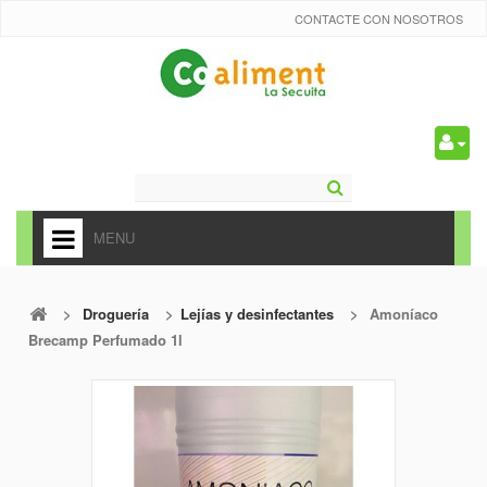
CONTACTE CON NOSOTROS
0
MENU
HOME
>
Droguería
>
Lejías y desinfectantes
>
Amoníaco
+
ALIMENTACIÓN
Brecamp Perfumado 1l
+
FRUTAS Y VEDURAS
+
REFRESCOS
+
CARNICERÍA Y CHARCUTERÍA