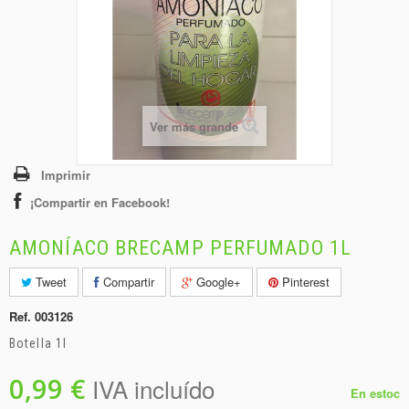
+
BEBIDAS
+
CONGELADOS
+
BODEGA
+
DROGUERÍA
Ver más grande
+
PANADERÍA
Imprimir
¡Compartir en Facebook!
AMONÍACO BRECAMP PERFUMADO 1L
Tweet
Compartir
Google+
Pinterest
Ref.
003126
Botella 1l
0,99 €
IVA incluído
En estoc