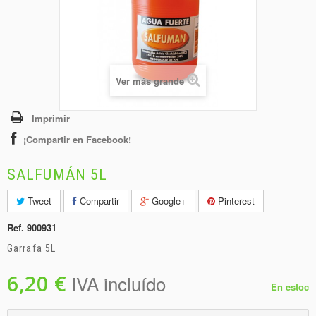
+
BEBIDAS
+
CONGELADOS
+
BODEGA
Ver más grande
+
DROGUERÍA
+
PANADERÍA
Imprimir
¡Compartir en Facebook!
SALFUMÁN 5L
Tweet
Compartir
Google+
Pinterest
Ref.
900931
Garrafa 5L
6,20 €
IVA incluído
En estoc