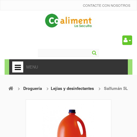
CONTACTE CON NOSOTROS
0
MENU
HOME
>
Droguería
>
Lejías y desinfectantes
>
Salfumán 5L
+
ALIMENTACIÓN
+
FRUTAS Y VEDURAS
+
REFRESCOS
+
CARNICERÍA Y CHARCUTERÍA