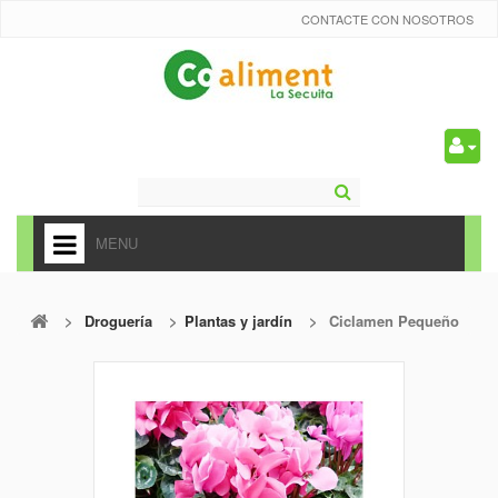
CONTACTE CON NOSOTROS
0
MENU
HOME
>
Droguería
>
Plantas y jardín
>
Ciclamen Pequeño
+
ALIMENTACIÓN
+
FRUTAS Y VEDURAS
+
REFRESCOS
+
CARNICERÍA Y CHARCUTERÍA