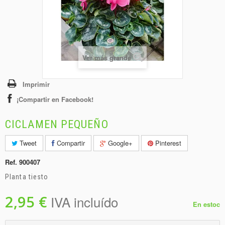
+
BEBIDAS
+
CONGELADOS
+
BODEGA
Ver más grande
+
DROGUERÍA
+
PANADERÍA
Imprimir
¡Compartir en Facebook!
CICLAMEN PEQUEÑO
Tweet
Compartir
Google+
Pinterest
Ref.
900407
Planta tiesto
2,95 €
IVA incluído
En estoc