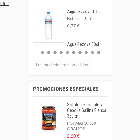
ua...
Albahaca Planta
Arroz SOS.
Aigua Bezoya 1.5 L
Botella 1,5 l o...
0,77 €
Agua Bezoya 50cl.
FORMATO:
BOTELLA...
0,55 €
Los productos más vendidos
Coca-cola Lata
33cl
PROMOCIONES ESPECIALES
Lata 33cl
1,00 €
Sofrito de Tomate y
Leche Coaliment
Cebolla Gallina Blanca
Semidesnatada
350 gr.
Botella 1l o...
FORMATO: 350
GRAMOS
1,02 €
2,20 €