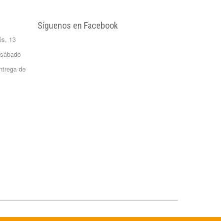
Litros
FORMATO:
Síguenos en Facebook
GARRAFA...
és, 13
2,65 €
Patata Monalisa 1
 sábado
Kilo
ntrega de
Formato 1 kgrs
1,02 €