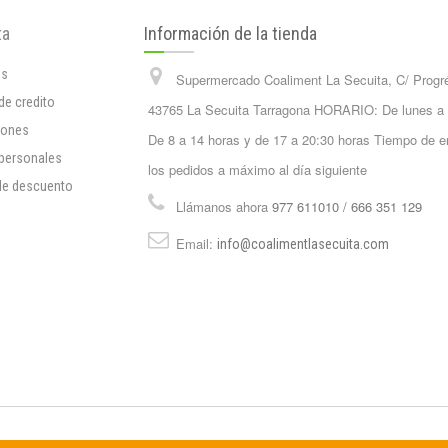
ta
Información de la tienda
os
Supermercado Coaliment La Secuita, C/ Progr
de credito
43765 La Secuita Tarragona HORARIO: De lunes a
iones
De 8 a 14 horas y de 17 a 20:30 horas Tiempo de e
 personales
los pedidos a máximo al día siguiente
de descuento
Llámanos ahora
977 611010 / 666 351 129
Email:
info@coalimentlasecuita.com