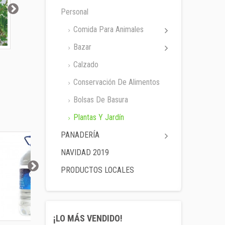
Personal
Comida Para Animales
Bazar
Geranio de Colgar
Geranio madre
Geranio Z
Calzado
Conservación De Alimentos
Bolsas De Basura
Plantas Y Jardín
PANADERÍA
NAVIDAD 2019
PRODUCTOS LOCALES
¡LO MÁS VENDIDO!