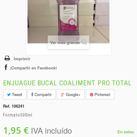
+
BEBIDAS
+
CONGELADOS
+
BODEGA
+
DROGUERÍA
Ver más grande
+
PANADERÍA
Imprimir
¡Compartir en Facebook!
ENJUAGUE BUCAL COALIMENT PRO.TOTAL
Tweet
Compartir
Google+
Pinterest
Ref.
106241
Formato500ml
1,95 €
IVA incluído
En estoc