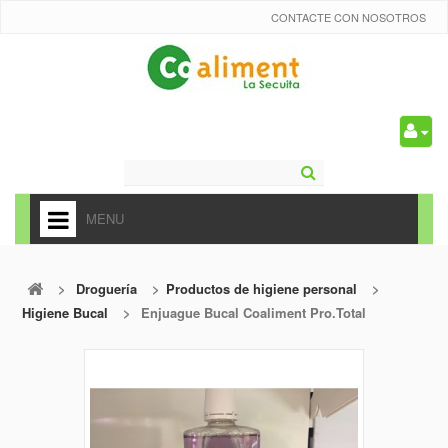
CONTACTE CON NOSOTROS
0
MENU
HOME
>
Droguería
>
Productos de higiene personal
>
+
ALIMENTACIÓN
Higiene Bucal
>
Enjuague Bucal Coaliment Pro.Total
+
FRUTAS Y VEDURAS
+
REFRESCOS
+
CARNICERÍA Y CHARCUTERÍA