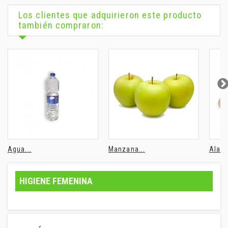
Los clientes que adquirieron este producto
también compraron:
Agua...
Manzana...
Alas 
HIGIENE FEMENINA