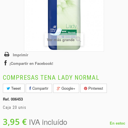
+
BEBIDAS
+
CONGELADOS
+
BODEGA
+
DROGUERÍA
Ver más grande
+
PANADERÍA
Imprimir
¡Compartir en Facebook!
COMPRESAS TENA LADY NORMAL
Tweet
Compartir
Google+
Pinterest
Ref.
006453
Caja 20 unis
3,95 €
IVA incluído
En estoc