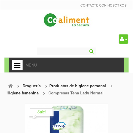
CONTACTE CON NOSOTROS
0
MENU
HOME
>
Droguería
>
Productos de higiene personal
>
+
ALIMENTACIÓN
Higiene femenina
>
Compresas Tena Lady Normal
+
FRUTAS Y VEDURAS
+
Sale!
REFRESCOS
+
CARNICERÍA Y CHARCUTERÍA