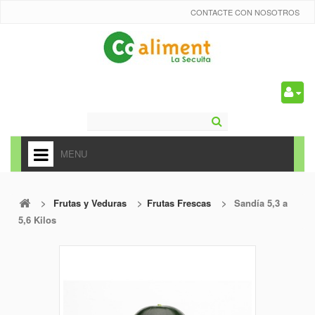
CONTACTE CON NOSOTROS
0
MENU
HOME
>
Frutas y Veduras
>
Frutas Frescas
>
Sandía 5,3 a
+
ALIMENTACIÓN
5,6 Kilos
+
FRUTAS Y VEDURAS
+
REFRESCOS
+
CARNICERÍA Y CHARCUTERÍA