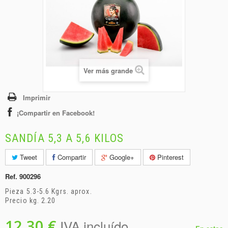
+
BEBIDAS
+
CONGELADOS
+
BODEGA
+
DROGUERÍA
Ver más grande
+
PANADERÍA
Imprimir
¡Compartir en Facebook!
SANDÍA 5,3 A 5,6 KILOS
Tweet
Compartir
Google+
Pinterest
Ref.
900296
Pieza 5.3-5.6 Kgrs. aprox.
Precio kg. 2.20
12,30 €
IVA incluído