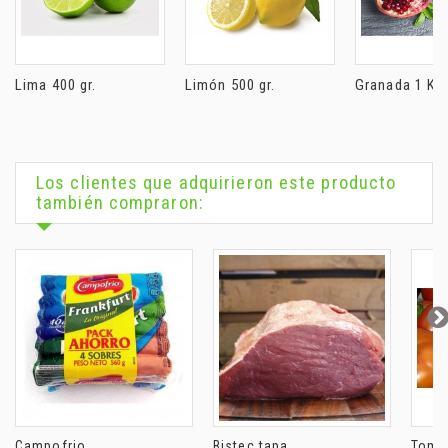
Lima 400 gr.
Limón 500 gr.
Granada 1 Kil
Los clientes que adquirieron este producto
también compraron:
Campofrio...
Bistec tapa...
Tomat