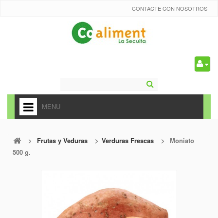
CONTACTE CON NOSOTROS
0
MENU
HOME
>
Frutas y Veduras
>
Verduras Frescas
>
Moniato
+
ALIMENTACIÓN
500 g.
+
FRUTAS Y VEDURAS
+
REFRESCOS
+
CARNICERÍA Y CHARCUTERÍA