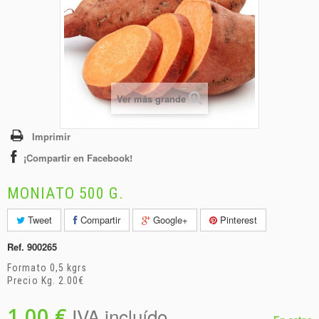
+
BEBIDAS
+
CONGELADOS
+
BODEGA
+
DROGUERÍA
Ver más grande
+
PANADERÍA
Imprimir
¡Compartir en Facebook!
MONIATO 500 G.
Tweet
Compartir
Google+
Pinterest
Ref.
900265
Formato 0,5 kgrs
Precio Kg. 2.00€
1,00 €
IVA incluído