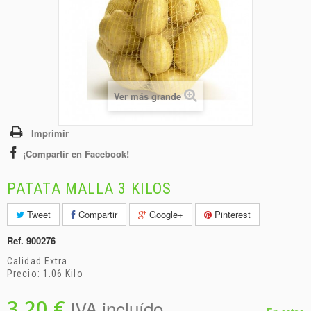
+
BEBIDAS
+
CONGELADOS
+
BODEGA
+
DROGUERÍA
Ver más grande
+
PANADERÍA
Imprimir
¡Compartir en Facebook!
PATATA MALLA 3 KILOS
Tweet
Compartir
Google+
Pinterest
Ref.
900276
Calidad Extra
Precio: 1.06 Kilo
3,20 €
IVA incluído