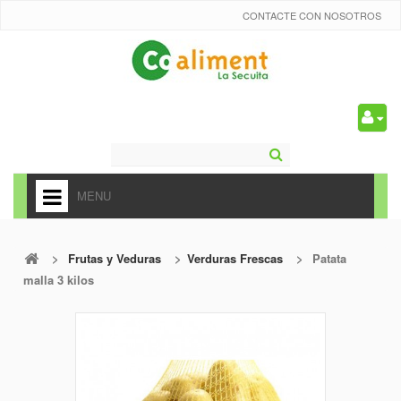
CONTACTE CON NOSOTROS
0
MENU
HOME
>
Frutas y Veduras
>
Verduras Frescas
>
Patata
+
ALIMENTACIÓN
malla 3 kilos
+
FRUTAS Y VEDURAS
+
REFRESCOS
+
CARNICERÍA Y CHARCUTERÍA