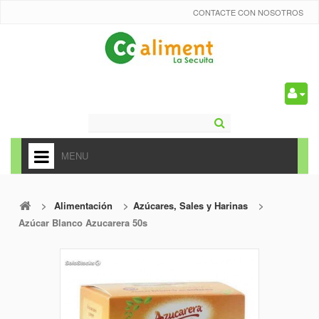
CONTACTE CON NOSOTROS
0
MENU
HOME
>
Alimentación
>
Azúcares, Sales y Harinas
>
+
ALIMENTACIÓN
Azúcar Blanco Azucarera 50s
+
FRUTAS Y VEDURAS
+
REFRESCOS
+
CARNICERÍA Y CHARCUTERÍA