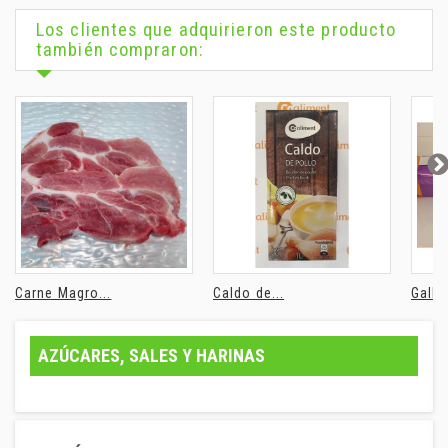
Los clientes que adquirieron este producto
también compraron:
Carne Magro...
Caldo de...
Gallet
AZÚCARES, SALES Y HARINAS