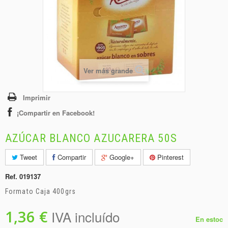
+
BEBIDAS
+
CONGELADOS
+
BODEGA
+
DROGUERÍA
Ver más grande
+
PANADERÍA
Imprimir
¡Compartir en Facebook!
AZÚCAR BLANCO AZUCARERA 50S
Tweet
Compartir
Google+
Pinterest
Ref.
019137
Formato Caja 400grs
1,36 €
IVA incluído
En estoc