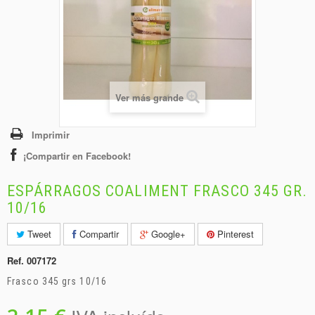
+
BEBIDAS
+
CONGELADOS
+
BODEGA
+
DROGUERÍA
Ver más grande
+
PANADERÍA
Imprimir
¡Compartir en Facebook!
ESPÁRRAGOS COALIMENT FRASCO 345 GR.
10/16
Tweet
Compartir
Google+
Pinterest
Ref.
007172
Frasco 345 grs 10/16