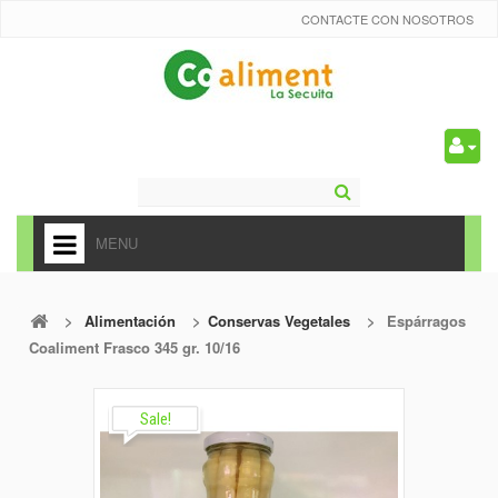
CONTACTE CON NOSOTROS
0
MENU
HOME
>
Alimentación
>
Conservas Vegetales
>
Espárragos
+
ALIMENTACIÓN
Coaliment Frasco 345 gr. 10/16
+
FRUTAS Y VEDURAS
+
Sale!
REFRESCOS
+
CARNICERÍA Y CHARCUTERÍA