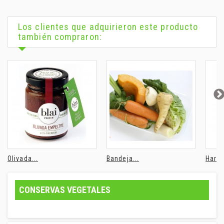
Los clientes que adquirieron este producto
también compraron:
Olivada...
Bandeja...
Harin
CONSERVAS VEGETALES