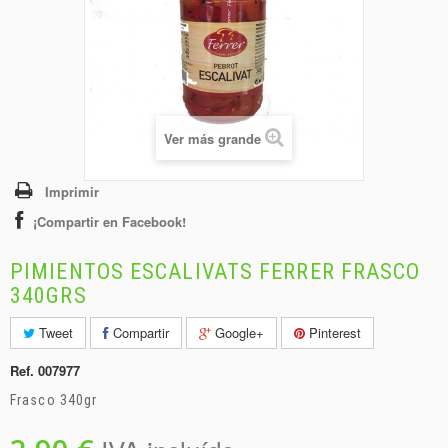
+
BEBIDAS
+
CONGELADOS
+
BODEGA
+
DROGUERÍA
Ver más grande
+
PANADERÍA
Imprimir
¡Compartir en Facebook!
PIMIENTOS ESCALIVATS FERRER FRASCO
340GRS
Tweet
Compartir
Google+
Pinterest
Ref.
007977
Frasco 340gr