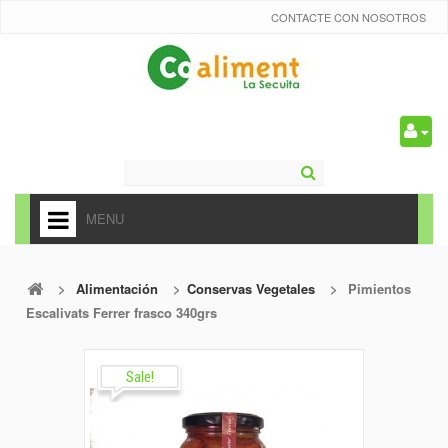
CONTACTE CON NOSOTROS
0
MENU
HOME
>
Alimentación
>
Conservas Vegetales
>
Pimientos
+
ALIMENTACIÓN
Escalivats Ferrer frasco 340grs
+
FRUTAS Y VEDURAS
+
Sale!
REFRESCOS
+
CARNICERÍA Y CHARCUTERÍA