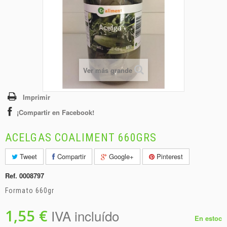
+
BEBIDAS
+
CONGELADOS
+
BODEGA
+
DROGUERÍA
Ver más grande
+
PANADERÍA
Imprimir
¡Compartir en Facebook!
ACELGAS COALIMENT 660GRS
Tweet
Compartir
Google+
Pinterest
Ref.
0008797
Formato 660gr
1,55 €
IVA incluído
En estoc