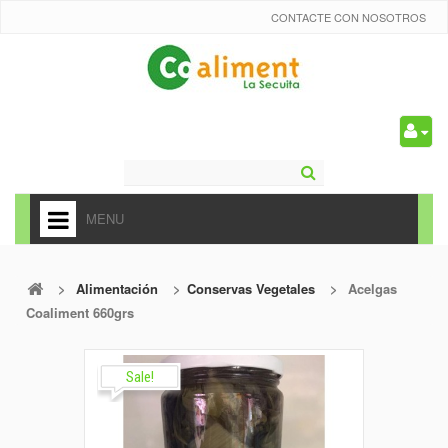
CONTACTE CON NOSOTROS
0
MENU
HOME
>
Alimentación
>
Conservas Vegetales
>
Acelgas
+
ALIMENTACIÓN
Coaliment 660grs
+
FRUTAS Y VEDURAS
+
Sale!
REFRESCOS
+
CARNICERÍA Y CHARCUTERÍA