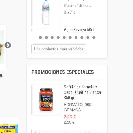
Botella 1,5 l o...
0,77 €
Agua Bezoya 50cl.
FORMATO:
BOTELLA...
0,55 €
Los productos más vendidos
Coca-cola Lata
33cl
PROMOCIONES ESPECIALES
Lata 33cl
u.
Cebolla 1 Kilo
Cebolla Figueras 500
Cebolla t
1,00 €
gr.
Sofrito de Tomate y
Leche Coaliment
Cebolla Gallina Blanca
Semidesnatada
350 gr.
Botella 1l o...
FORMATO: 350
GRAMOS
1,02 €
2,20 €
2,30 €
Patata Kenebeck 1
Kilo