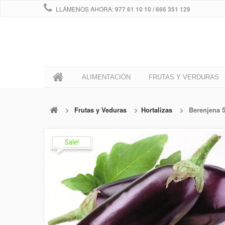
LLÁMENOS AHORA:
977 61 10 10 / 666 351 129
0
ALIMENTACIÓN
FRUTAS Y VERDURAS
>
Frutas y Veduras
>
Hortalizas
>
Berenjena 5
Sale!