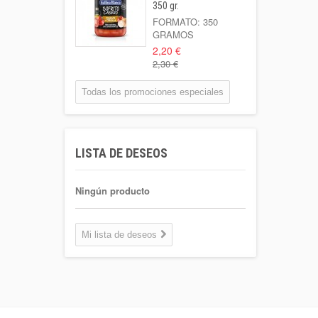
Semidesnatada
350 gr.
Botella 1l o...
FORMATO: 350
GRAMOS
1,02 €
2,20 €
2,30 €
Patata Kenebeck 1
Kilo
Todas los promociones especiales
Formato: 1 Kilo
1,95 €
Aigua Coaliment 8
LISTA DE DESEOS
L
Garrafa 8l.
1,30 €
Ningún producto
Coca-cola Light
Lata 33cl
Mi lista de deseos
Lata 33cl
0,75 €
Plátano de
canarias 500 gr.