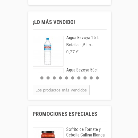
¡LO MÁS VENDIDO!
Aigua Bezoya 1.5 L
Botella 1,5 l o...
0,77 €
Agua Bezoya 50cl.
FORMATO:
BOTELLA...
0,55 €
Los productos más vendidos
Coca-cola Lata
33cl
PROMOCIONES ESPECIALES
Lata 33cl
1,00 €
Sofrito de Tomate y
Leche Coaliment
Cebolla Gallina Blanca