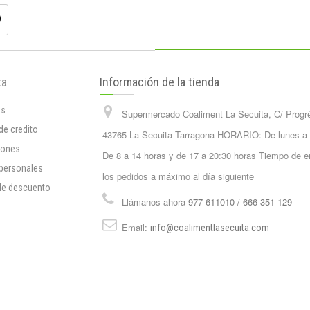
ta
Información de la tienda
os
Supermercado Coaliment La Secuita, C/ Progr
de credito
43765 La Secuita Tarragona HORARIO: De lunes a
iones
De 8 a 14 horas y de 17 a 20:30 horas Tiempo de e
 personales
los pedidos a máximo al día siguiente
de descuento
Llámanos ahora
977 611010 / 666 351 129
Email:
info@coalimentlasecuita.com