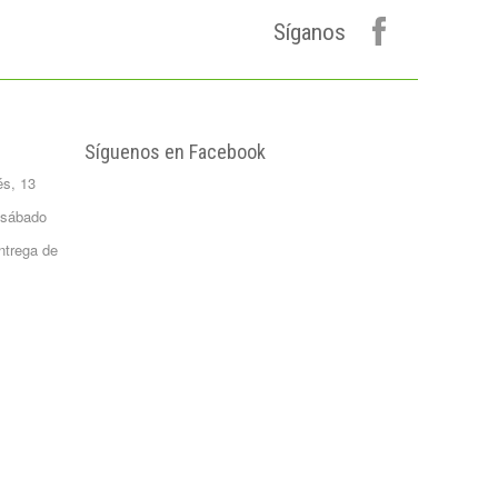
Formato 0,5
kgrs...
Síganos
1,50 €
Agua Mineral
Natural Bezoya 5
Litros
FORMATO:
Síguenos en Facebook
GARRAFA...
és, 13
2,65 €
Patata Monalisa 1
 sábado
Kilo
ntrega de
Formato 1 kgrs
1,02 €