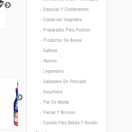
Especias Y Condimentos
Conservas Vegetales
Preparados Para Postres
Oikos Fondue
Oikos Fresa Danone
Oikos Stra
Naranja...
Productos De Avena
Galletas
Huevos
Legumbres
Salazones De Pescado
Encurtidos
Pan De Molde
Pastas Y Arroces
Comida Para Bebés Y Recién