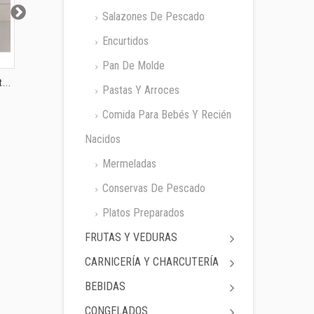
Salazones De Pescado
Encurtidos
Pan De Molde
...
Lentejas Coaliment...
Lentejas Cidacos
Garbanzos
Pastas Y Arroces
fco....
Comida Para Bebés Y Recién
Nacidos
Mermeladas
Conservas De Pescado
Platos Preparados
FRUTAS Y VEDURAS
CARNICERÍA Y CHARCUTERÍA
BEBIDAS
CONGELADOS