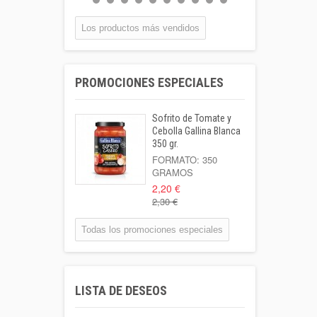
BOTELLA...
0,55 €
Los productos más vendidos
Coca-cola Lata
33cl
PROMOCIONES ESPECIALES
Lata 33cl
1,00 €
Sofrito de Tomate y
Leche Coaliment
Cebolla Gallina Blanca
Semidesnatada
350 gr.
Botella 1l o...
FORMATO: 350
GRAMOS
1,02 €
2,20 €
2,30 €
Patata Kenebeck 1
Kilo
Todas los promociones especiales
Formato: 1 Kilo
1,95 €
Aigua Coaliment 8
LISTA DE DESEOS
L
Garrafa 8l.