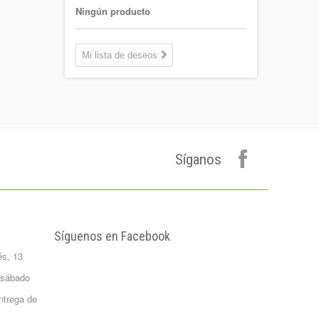
1,30 €
Ningún producto
Coca-cola Light
Lata 33cl
Mi lista de deseos
Lata 33cl
0,75 €
Plátano de
canarias 500 gr.
Formato 0,5
kgrs...
Síganos
1,50 €
Agua Mineral
Natural Bezoya 5
Litros
FORMATO:
Síguenos en Facebook
GARRAFA...
és, 13
2,65 €
Patata Monalisa 1
 sábado
Kilo
ntrega de
Formato 1 kgrs
1,02 €