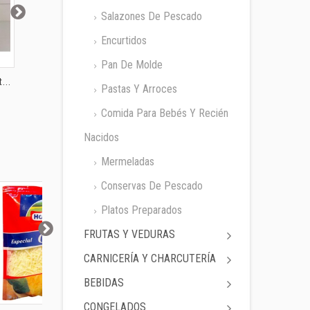
Salazones De Pescado
Encurtidos
Pan De Molde
...
Lentejas Coaliment...
Garbanzos Cidacos...
Alubias C
Pastas Y Arroces
fco....
Comida Para Bebés Y Recién
Nacidos
Mermeladas
Conservas De Pescado
Platos Preparados
FRUTAS Y VEDURAS
CARNICERÍA Y CHARCUTERÍA
BEBIDAS
CONGELADOS