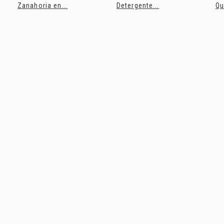
Zanahoria en...
Detergente...
Qu