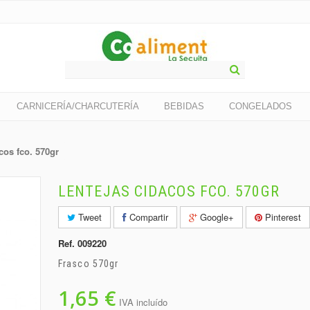
CARNICERÍA/CHARCUTERÍA
BEBIDAS
CONGELADOS
cos fco. 570gr
LENTEJAS CIDACOS FCO. 570GR
Tweet
Compartir
Google+
Pinterest
Ref.
009220
Frasco 570gr
1,65 €
IVA incluído