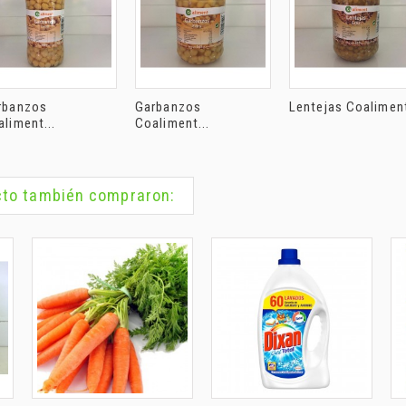
rbanzos
Garbanzos
Lentejas Coaliment
liment...
Coaliment...
ucto también compraron: