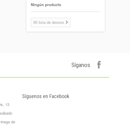
1,30 €
Ningún producto
Coca-cola Light
Lata 33cl
Mi lista de deseos
Lata 33cl
0,75 €
Plátano de
canarias 500 gr.
Formato 0,5
kgrs...
Síganos
1,50 €
Agua Mineral
Natural Bezoya 5
Litros
FORMATO:
Síguenos en Facebook
GARRAFA...
és, 13
2,65 €
Patata Monalisa 1
 sábado
Kilo
ntrega de
Formato 1 kgrs
1,02 €