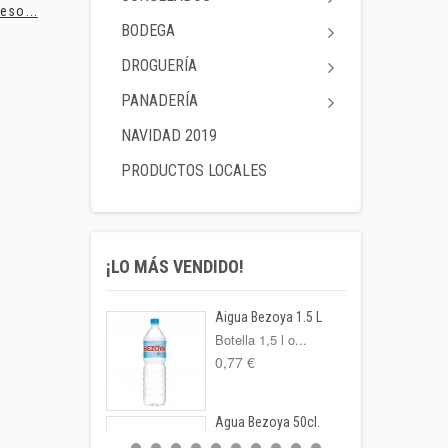
eso...
Activia 0%...
Pimiento..
BODEGA
DROGUERÍA
PANADERÍA
NAVIDAD 2019
PRODUCTOS LOCALES
¡LO MÁS VENDIDO!
Aigua Bezoya 1.5 L
Botella 1,5 l o...
0,77 €
Agua Bezoya 50cl.
FORMATO: