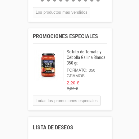
BOTELLA...
0,55 €
Los productos más vendidos
Coca-cola Lata
33cl
PROMOCIONES ESPECIALES
Lata 33cl
1,00 €
Sofrito de Tomate y
Leche Coaliment
Cebolla Gallina Blanca
Semidesnatada
350 gr.
Botella 1l o...
FORMATO: 350
GRAMOS
1,02 €
2,20 €
2,30 €
Patata Kenebeck 1
Kilo
Todas los promociones especiales
Formato: 1 Kilo
1,95 €
Aigua Coaliment 8
LISTA DE DESEOS
L
Garrafa 8l.