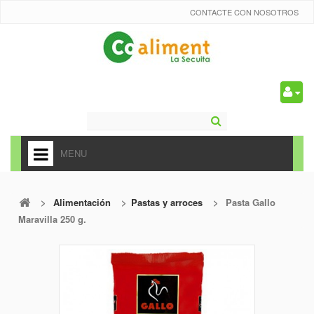
CONTACTE CON NOSOTROS
0
MENU
HOME
>
Alimentación
>
Pastas y arroces
>
Pasta Gallo
+
ALIMENTACIÓN
Maravilla 250 g.
+
FRUTAS Y VEDURAS
+
REFRESCOS
+
CARNICERÍA Y CHARCUTERÍA