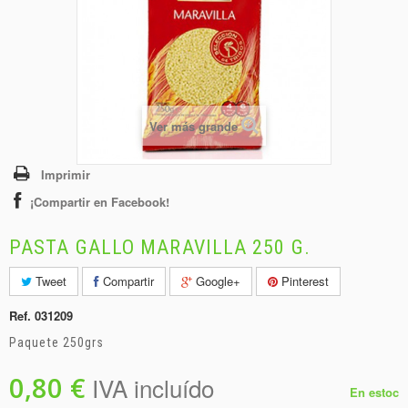
+
BEBIDAS
+
CONGELADOS
+
BODEGA
+
DROGUERÍA
Ver más grande
+
PANADERÍA
Imprimir
¡Compartir en Facebook!
PASTA GALLO MARAVILLA 250 G.
Tweet
Compartir
Google+
Pinterest
Ref.
031209
Paquete 250grs
0,80 €
IVA incluído
En estoc