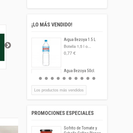
¡LO MÁS VENDIDO!
Aigua Bezoya 1.5 L
Botella 1,5 l o...
0,77 €
Agua Bezoya 50cl.
Carne Picada de
Crusto Ternera 500 gr.
Culata de
FORMATO:
Mixta...
500...
BOTELLA...
0,55 €
Los productos más vendidos
Coca-cola Lata
33cl
PROMOCIONES ESPECIALES
Lata 33cl
1,00 €
Sofrito de Tomate y