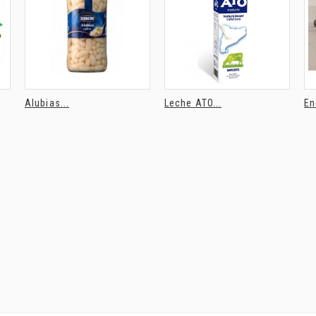
Alubias...
Leche ATO...
En