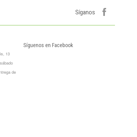
Formato 0,5
kgrs...
Síganos
1,50 €
Agua Mineral
Natural Bezoya 5
Litros
FORMATO:
Síguenos en Facebook
GARRAFA...
és, 13
2,65 €
Patata Monalisa 1
 sábado
Kilo
ntrega de
Formato 1 kgrs
1,02 €