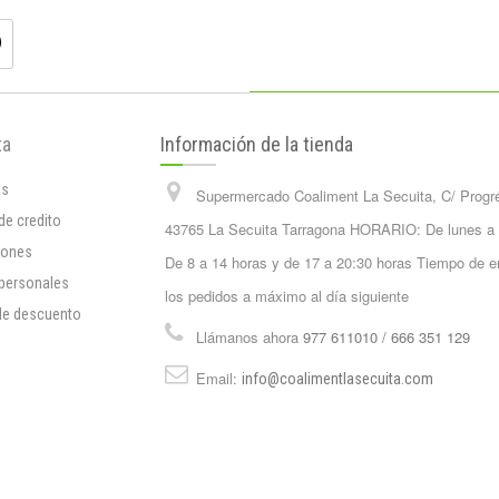
ta
Información de la tienda
os
Supermercado Coaliment La Secuita, C/ Progr
de credito
43765 La Secuita Tarragona HORARIO: De lunes a
iones
De 8 a 14 horas y de 17 a 20:30 horas Tiempo de e
 personales
los pedidos a máximo al día siguiente
de descuento
Llámanos ahora
977 611010 / 666 351 129
Email:
info@coalimentlasecuita.com