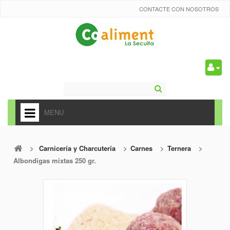
CONTACTE CON NOSOTROS
0
MENU
HOME
>
Carnicería y Charcutería
>
Carnes
>
Ternera
>
+
ALIMENTACIÓN
Albondigas mixtas 250 gr.
+
FRUTAS Y VEDURAS
+
REFRESCOS
+
CARNICERÍA Y CHARCUTERÍA