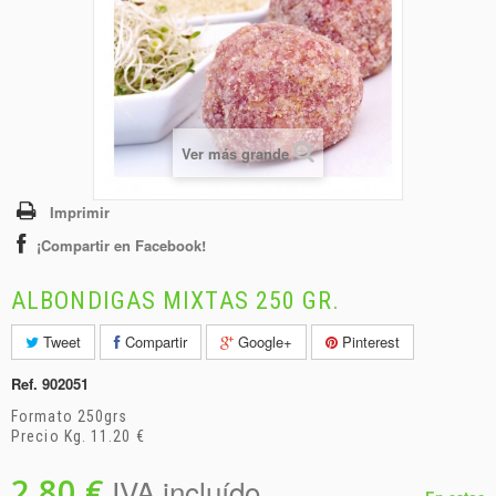
+
BEBIDAS
+
CONGELADOS
+
BODEGA
+
DROGUERÍA
Ver más grande
+
PANADERÍA
Imprimir
¡Compartir en Facebook!
ALBONDIGAS MIXTAS 250 GR.
Tweet
Compartir
Google+
Pinterest
Ref.
902051
Formato 250grs
Precio Kg. 11.20 €
2,80 €
IVA incluído