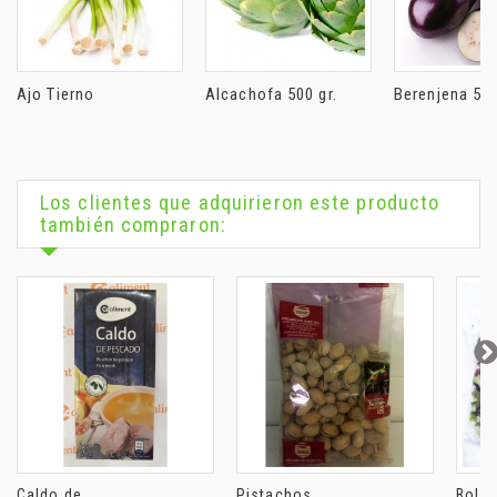
Ajo Tierno
Alcachofa 500 gr.
Berenjena 500
Los clientes que adquirieron este producto
también compraron:
Caldo de...
Pistachos...
Bolsa