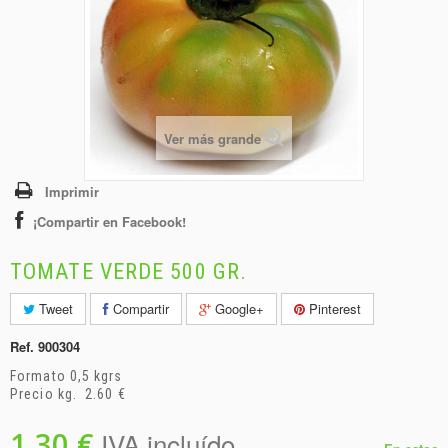
+
BEBIDAS
+
CONGELADOS
+
BODEGA
+
DROGUERÍA
Ver más grande
+
PANADERÍA
Imprimir
¡Compartir en Facebook!
TOMATE VERDE 500 GR.
Tweet
Compartir
Google+
Pinterest
Ref.
900304
Formato 0,5 kgrs
Precio kg. 2.60 €
1,30 €
IVA incluído