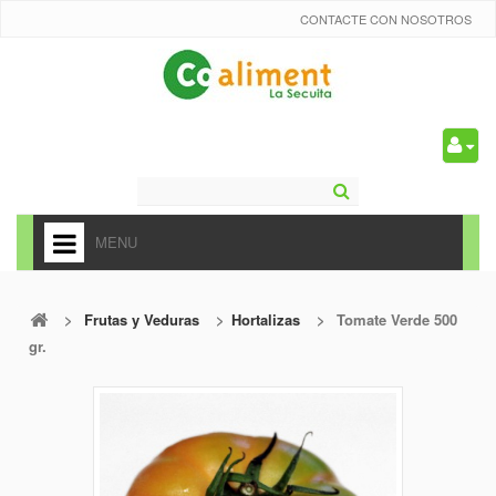
CONTACTE CON NOSOTROS
0
MENU
HOME
>
Frutas y Veduras
>
Hortalizas
>
Tomate Verde 500
+
ALIMENTACIÓN
gr.
+
FRUTAS Y VEDURAS
+
REFRESCOS
+
CARNICERÍA Y CHARCUTERÍA