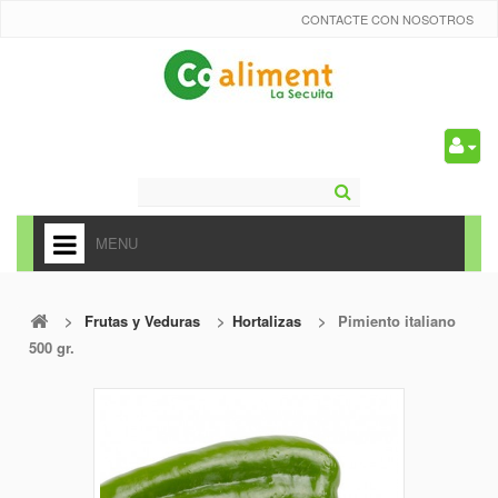
CONTACTE CON NOSOTROS
0
MENU
HOME
>
Frutas y Veduras
>
Hortalizas
>
Pimiento italiano
+
ALIMENTACIÓN
500 gr.
+
FRUTAS Y VEDURAS
+
REFRESCOS
+
CARNICERÍA Y CHARCUTERÍA