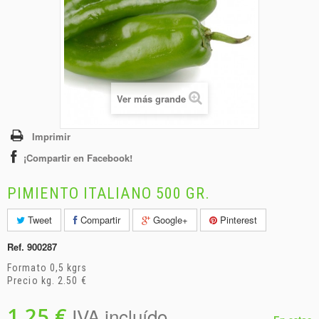
+
BEBIDAS
+
CONGELADOS
+
BODEGA
+
DROGUERÍA
Ver más grande
+
PANADERÍA
Imprimir
¡Compartir en Facebook!
PIMIENTO ITALIANO 500 GR.
Tweet
Compartir
Google+
Pinterest
Ref.
900287
Formato 0,5 kgrs
Precio kg. 2.50 €
1,25 €
IVA incluído