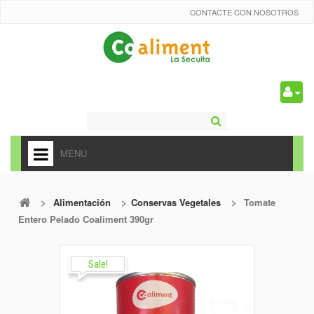
CONTACTE CON NOSOTROS
0
MENU
HOME
>
Alimentación
>
Conservas Vegetales
>
Tomate
+
ALIMENTACIÓN
Entero Pelado Coaliment 390gr
+
FRUTAS Y VEDURAS
+
Sale!
REFRESCOS
+
CARNICERÍA Y CHARCUTERÍA