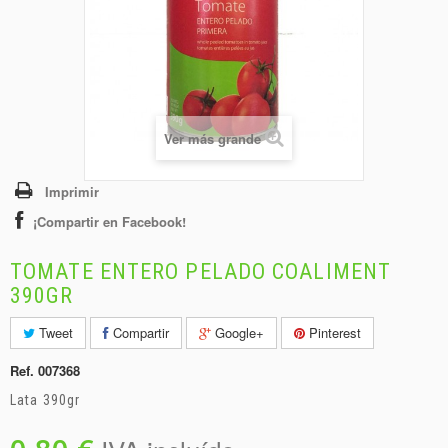
+
BEBIDAS
+
CONGELADOS
+
BODEGA
+
DROGUERÍA
Ver más grande
+
PANADERÍA
Imprimir
¡Compartir en Facebook!
TOMATE ENTERO PELADO COALIMENT
390GR
Tweet
Compartir
Google+
Pinterest
Ref.
007368
Lata 390gr