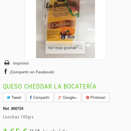
+
BEBIDAS
+
CONGELADOS
+
BODEGA
+
DROGUERÍA
+
Ver más grande
PANADERÍA
Imprimir
¡Compartir en Facebook!
QUESO CHEDDAR LA BOCATERÍA
Tweet
Compartir
Google+
Pinterest
Ref.
900724
Lonchas 100grs