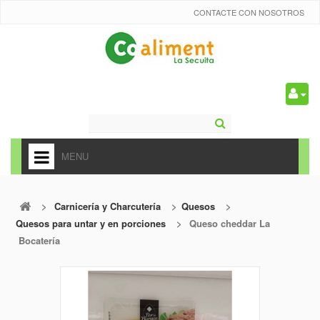
CONTACTE CON NOSOTROS
0
MENU
HOME
>
Carnicería y Charcutería
>
Quesos
>
+
ALIMENTACIÓN
Quesos para untar y en porciones
>
Queso cheddar La
+
Bocatería
FRUTAS Y VEDURAS
+
REFRESCOS
+
CARNICERÍA Y CHARCUTERÍA