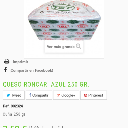
+
BEBIDAS
+
CONGELADOS
+
BODEGA
+
DROGUERÍA
+
Ver más grande
PANADERÍA
Imprimir
¡Compartir en Facebook!
QUESO RONCARI AZUL 250 GR.
Tweet
Compartir
Google+
Pinterest
Ref.
902324
Cuña 250 gr