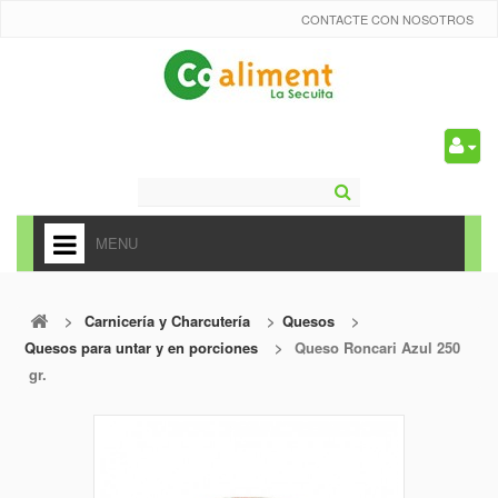
CONTACTE CON NOSOTROS
0
MENU
HOME
>
Carnicería y Charcutería
>
Quesos
>
+
ALIMENTACIÓN
Quesos para untar y en porciones
>
Queso Roncari Azul 250
+
gr.
FRUTAS Y VEDURAS
+
REFRESCOS
+
CARNICERÍA Y CHARCUTERÍA