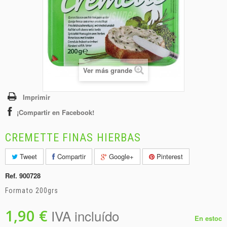
+
BEBIDAS
+
CONGELADOS
+
BODEGA
+
DROGUERÍA
Ver más grande
+
PANADERÍA
Imprimir
¡Compartir en Facebook!
CREMETTE FINAS HIERBAS
Tweet
Compartir
Google+
Pinterest
Ref.
900728
Formato 200grs
1,90 €
IVA incluído
En estoc