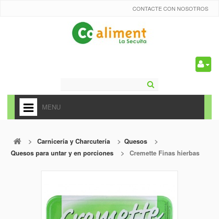
CONTACTE CON NOSOTROS
0
MENU
HOME
>
Carnicería y Charcutería
>
Quesos
>
+
ALIMENTACIÓN
Quesos para untar y en porciones
>
Cremette Finas hierbas
+
FRUTAS Y VEDURAS
+
REFRESCOS
+
CARNICERÍA Y CHARCUTERÍA