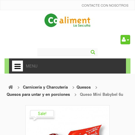
CONTACTE CON NOSOTROS
0
MENU
HOME
>
Carnicería y Charcutería
>
Quesos
>
+
ALIMENTACIÓN
Quesos para untar y en porciones
>
Queso Mini Babybel 6u
+
FRUTAS Y VEDURAS
+
Sale!
REFRESCOS
+
CARNICERÍA Y CHARCUTERÍA