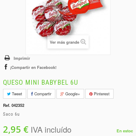
+
BEBIDAS
+
CONGELADOS
+
BODEGA
+
DROGUERÍA
Ver más grande
+
PANADERÍA
Imprimir
¡Compartir en Facebook!
QUESO MINI BABYBEL 6U
Tweet
Compartir
Google+
Pinterest
Ref.
042352
Saco 6u
2,95 €
IVA incluído
En estoc