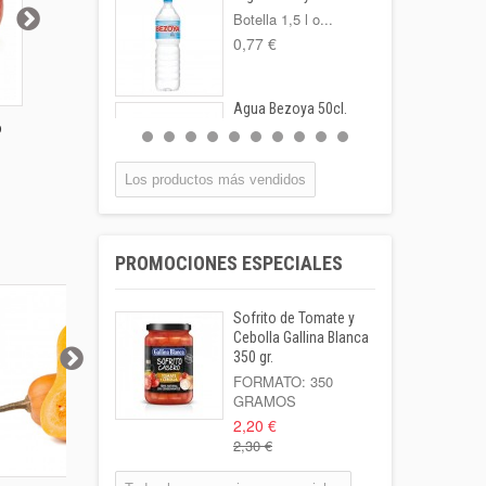
Botella 1,5 l o...
0,77 €
Agua Bezoya 50cl.
o
Manzana Golden 1
Manzana Granny
Manzana 
FORMATO:
Kilo
Smith...
1...
BOTELLA...
0,55 €
Los productos más vendidos
Coca-cola Lata
33cl
PROMOCIONES ESPECIALES
Lata 33cl
1,00 €
Sofrito de Tomate y
Leche Coaliment
Cebolla Gallina Blanca
Semidesnatada
350 gr.
Botella 1l o...
FORMATO: 350
GRAMOS
1,02 €
2,20 €
2,30 €
Patata Kenebeck 1
Kilo